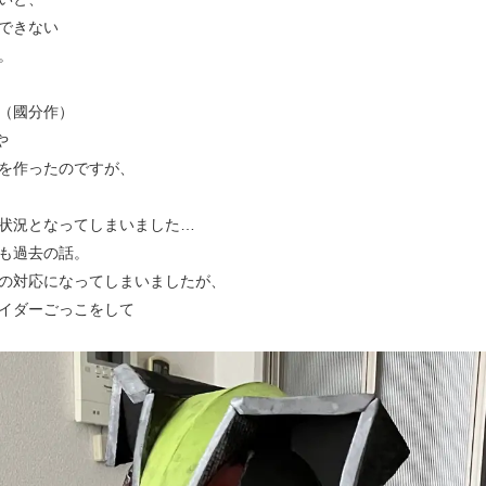
できない
。
（國分作）
や
を作ったのですが、
状況となってしまいました…
も過去の話。
の対応になってしまいましたが、
イダーごっこをして